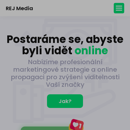
REJ Media
Postaráme se, abyste
byli vidět
online
Nabízíme profesionální
marketingové strategie a online
propagaci pro zvýšení viditelnosti
Vaší značky
Jak?