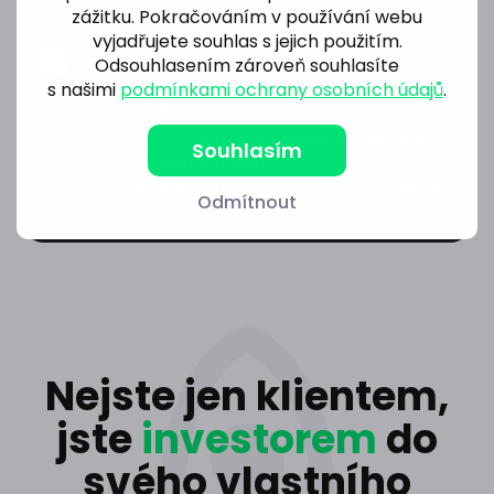
také výkonné a snadno dohledatelné na internetu.
zážitku. Pokračováním v používání webu
vyjadřujete souhlas s jejich použitím.
Akernu
Odsouhlasením zároveň souhlasíte
https://www.akernu.cz › moderní webové stránky
s našimi
podmínkami ochrany osobních údajů
.
Webový design
moderních webových stránek
Poskytujeme tvorbu
Souhlasím
SEO optimalizací
s kompletní
. Naše služby zahrnují
webdesign
webu
profesionální
, který pomůže Vašemu
Odmítnout
vyniknout a přilákat více návštěvníků.
Nejste jen klientem,
jste
investorem
do
svého vlastního