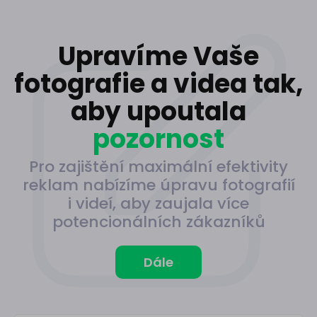
Upravíme Vaše
fotografie a videa tak,
aby upoutala
pozornost
Pro zajištění maximální efektivity
reklam nabízíme úpravu fotografií
i videí, aby zaujala více
potencionálních zákazníků
Dále