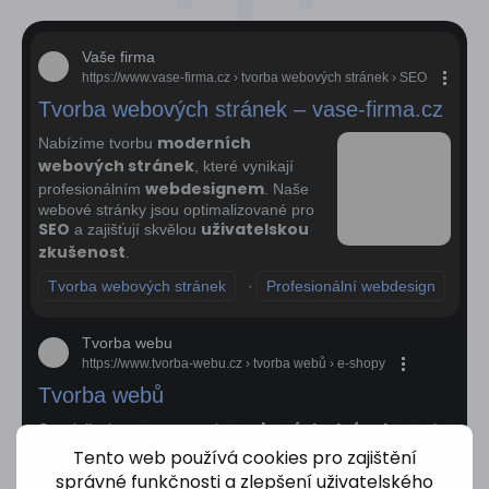
Vaše firma
https://www.vase-firma.cz › tvorba webových stránek › SEO
Tvorba webových stránek – vase-firma.cz
moderních
Nabízíme tvorbu
webových stránek
, které vynikají
webdesignem
profesionálním
. Naše
webové stránky jsou optimalizované pro
SEO
uživatelskou
a zajišťují skvělou
zkušenost
.
Tvorba webových stránek
·
Profesionální webdesign
·
M
Tvorba webu
https://www.tvorba-webu.cz › tvorba webů › e-shopy
Tvorba webů
webových stránek
Specializujeme se na tvorbu
na míru
webdesign
SEO optimalizaci
s důrazem na
a
.
Tento web používá cookies pro zajištění
Vytváříme weby, které jsou nejen vizuálně atraktivní, ale
správné funkčnosti a zlepšení uživatelského