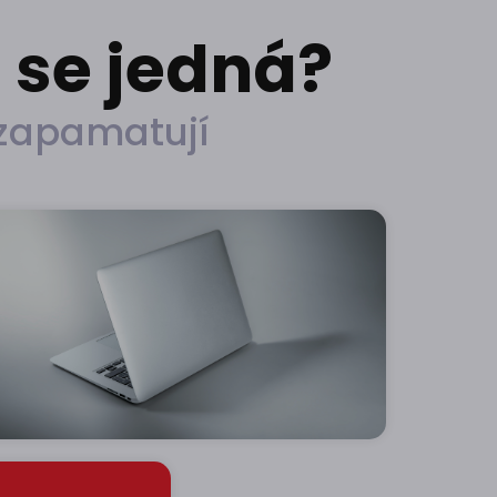
u
se jedná?
ezapamatují