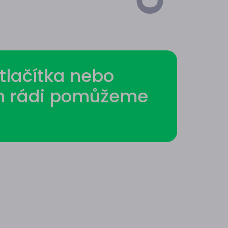
tlačítka nebo
ím rádi pomůžeme