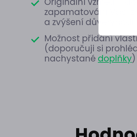
Originální vzhled – do
zapamatování Vaší z
a zvýšení důveryhodn
Možnost přidání vlast
(doporučuji si prohlé
nachystané
doplňky
)
Hodnoc