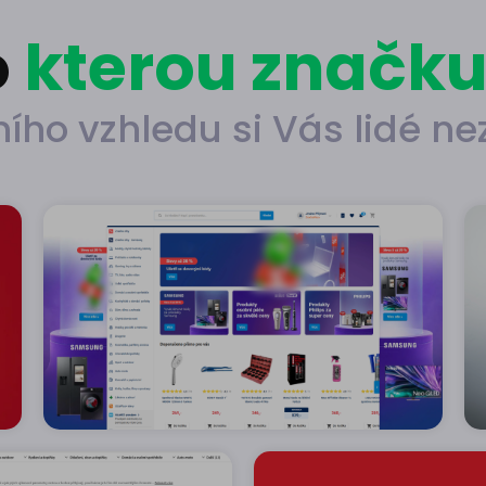
o
kterou značk
ního vzhledu si Vás lidé n