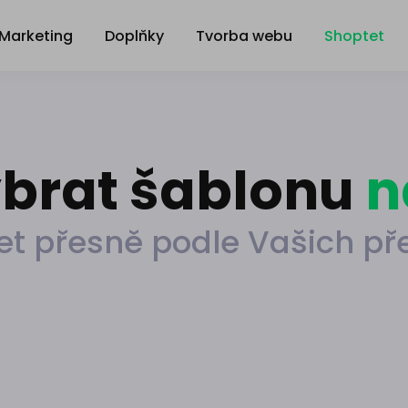
Marketing
Doplňky
Tvorba webu
Shoptet
ybrat šablonu
n
et přesně podle Vašich př