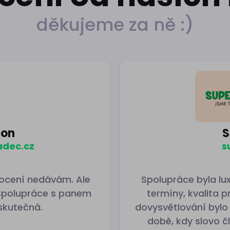
děkujeme za ně :)
son
S
adec.cz
s
nocení nedávám. Ale
Spolupráce byla lux
 Spolupráce s panem
termíny, kvalita p
skutečná.
dovysvětlování bylo
době, kdy slovo 