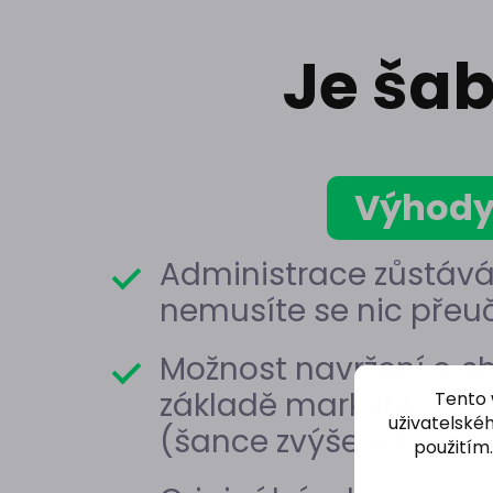
Je ša
Výhod
Administrace zůstává
nemusíte se nic přeu
Možnost navržení e‑s
základě marketingový
Tento 
uživatelskéh
(šance zvýšení konver
použitím