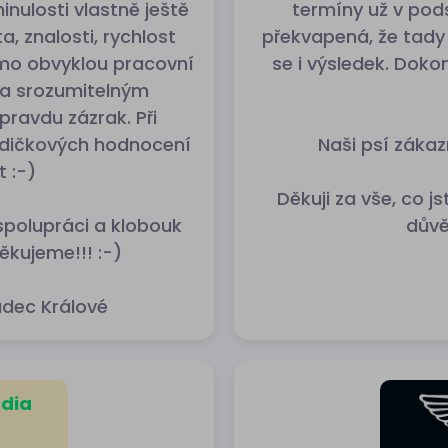
nulosti vlastně ještě
termíny už v pod
a, znalosti, rychlost
překvapená, že tady 
mimo obvyklou pracovní
se i výsledek. Doko
 a srozumitelným
pravdu zázrak. Při
zdičkových hodnocení
Naši psí zákazn
 :-)
Děkuji za vše, co j
polupráci a klobouk
důvě
Děkujeme!!! :-)
dec Králové