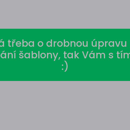
ná třeba o drobnou úpravu 
lání šablony, tak Vám s t
:)