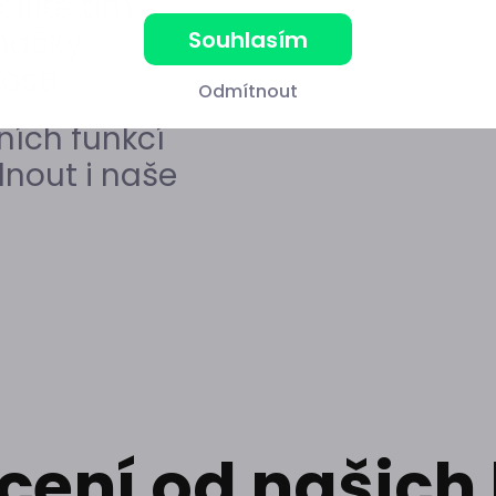
cílíte tím
načky
Souhlasím
osti
Odmítnout
ních funkcí
dnout i naše
ení od našich 