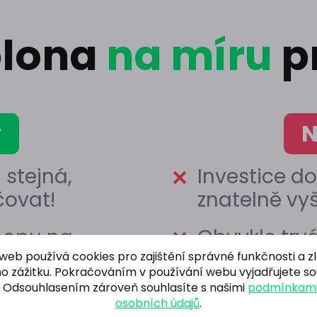
blona
na míru
p
y
N
 stejná,
Investice do
čovat!
znatelně vyš
hopu na
Obvykle trv
ch strategií
nakódován
web používá cookies pro zajištění správné funkčnosti a z
o zážitku. Pokračováním v používání webu vyjadřujete sou
zí)
. Odsouhlasením zároveň souhlasíte s našimi
podmínkami
osobních údajů
.