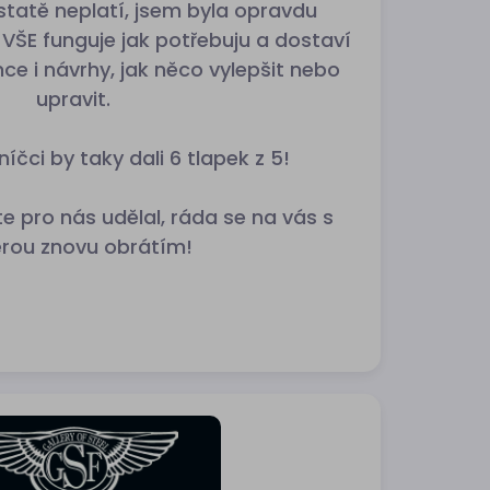
statě neplatí, jsem byla opravdu
VŠE funguje jak potřebuju a dostaví
nce i návrhy, jak něco vylepšit nebo
upravit.
íčci by taky dali 6 tlapek z 5!
ste pro nás udělal, ráda se na vás s
rou znovu obrátím!