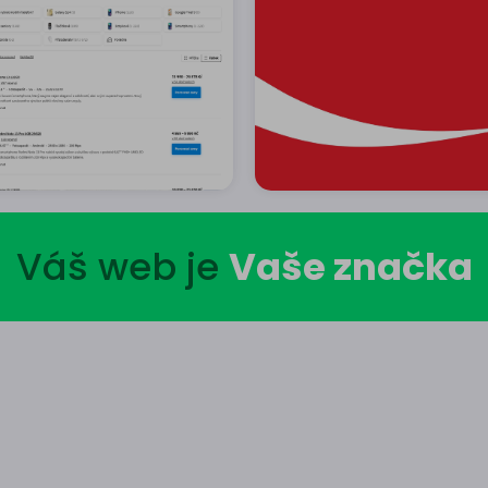
Váš web je
Vaše značka