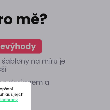
ro mě?
evýhody
 šablony na míru je
ší
á s designem a
ím měsíc
lepšení
hlas s jejich
 ochrany